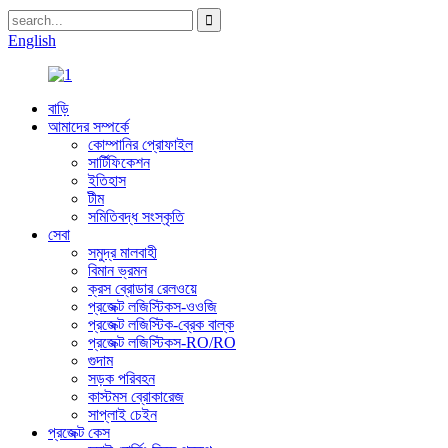
English
বাড়ি
আমাদের সম্পর্কে
কোম্পানির প্রোফাইল
সার্টিফিকেশন
ইতিহাস
টীম
সমিতিবদ্ধ সংস্কৃতি
সেবা
সমুদ্র মালবাহী
বিমান ভ্রমন
ক্রস ব্রোডার রেলওয়ে
প্রজেক্ট লজিস্টিকস-ওওজি
প্রজেক্ট লজিস্টিক-ব্রেক বাল্ক
প্রজেক্ট লজিস্টিকস-RO/RO
গুদাম
সড়ক পরিবহন
কাস্টমস ব্রোকারেজ
সাপ্লাই চেইন
প্রজেক্ট কেস