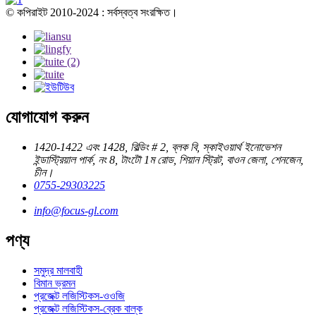
© কপিরাইট 2010-2024 : সর্বস্বত্ব সংরক্ষিত।
যোগাযোগ করুন
1420-1422 এবং 1428, বিল্ডিং # 2, ব্লক বি, স্কাইওয়ার্থ ইনোভেশন
ইন্ডাস্ট্রিয়াল পার্ক, নং 8, টাংটৌ 1ম রোড, শিয়ান স্ট্রিট, বাওন জেলা, শেনজেন,
চীন।
0755-29303225
info@focus-gl.com
পণ্য
সমুদ্র মালবাহী
বিমান ভ্রমন
প্রজেক্ট লজিস্টিকস-ওওজি
প্রজেক্ট লজিস্টিকস-ব্রেক বাল্ক