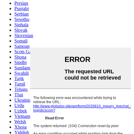
Persian
Punjabi
Serbian
Sesotho
Sinhala
Slovak
Slovenian
Somali
Samoan
Scots Gaelic
Shona
Sindhi
Sundanese
Swahili
Tajik
Tamil
Telugu
Thai
Ukrainian
Urdu
Uzbek
Vietnamese
Welsh
Xhosa
Yiddish