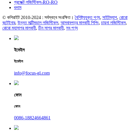
প্রজেক্ট লজিস্টিকস-RO-RO
গুদাম
© কপিরাইট 2010-2024 : সর্বস্বত্ব সংরক্ষিত।
বৈশিষ্ট্যযুক্ত পণ্য
,
সাইটম্যাপ
,
রোরো
কন্টেইনার
,
উন্নত মাল্টিমডাল লজিস্টিকস
,
আসবাবপত্র মালবাহী শিপিং
,
চায়না লজিস্টিকস
,
রোরো মহাসাগর মালবাহী
,
চীন সাগর মালবাহী
,
সব পণ্য
ইমেইল
ইমেইল
info@focus-gl.com
ফোন
ফোন
0086-18824664861