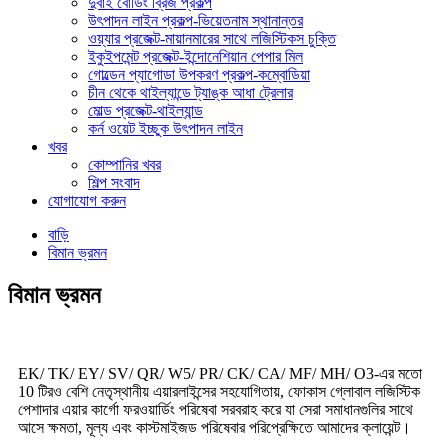
দুবাই বোর্ডিং ব্রিজ প্রকল্প
উৎপাদন লাইন প্রকল্প-ভিয়েতনাম স্থানান্তর
ওয়্যার প্রজেক্ট-মায়ানমারের সাথে লজিস্টিকস চুক্তি
ইকুইপমেন্ট প্রজেক্ট-ইন্দোনেশিয়ান পেপার মিল
গোল্ডেন প্যাগোডা উপকরণ প্রকল্প-কম্বোডিয়া
চীন থেকে থাইল্যান্ডে ট্যাঙ্ক আধা ট্রেলার
মোল্ড প্রজেক্ট-থাইল্যান্ড
কর্ন ওয়েট ইচ্ছুক উৎপাদন লাইন
খবর
কোম্পানির খবর
শিল্প সংবাদ
যোগাযোগ করুন
বাড়ি
বিমান ভ্রমন
বিমান ভ্রমন
EK/ TK/ EY/ SV/ QR/ W5/ PR/ CK/ CA/ MF/ MH/ O3-এর মতো
10 টিরও বেশি নেতৃস্থানীয় এয়ারলাইন্সের সহযোগিতায়, ফোকাস গ্লোবাল লজিস্টিক
পেশাদার এয়ার কার্গো ফরওয়ার্ডিং পরিষেবা সরবরাহ করে যা সেরা সমাধানগুলির সাথে
আসে ক্ষমতা, মূল্য এবং কাস্টমাইজড পরিষেবার পরিপ্রেক্ষিতে আমাদের ক্লায়েন্ট।