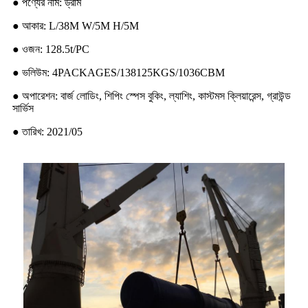
● পণ্যের নাম: ড্রাম
● আকার: L/38M W/5M H/5M
● ওজন: 128.5t/PC
● ভলিউম: 4PACKAGES/138125KGS/1036CBM
● অপারেশন: বার্জ লোডিং, শিপিং স্পেস বুকিং, ল্যাশিং, কাস্টমস ক্লিয়ারেন্স, গ্রাউন্ড
সার্ভিস
● তারিখ: 2021/05