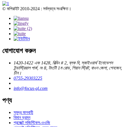
© কপিরাইট 2010-2024 : সর্বস্বত্ব সংরক্ষিত।
যোগাযোগ করুন
1420-1422 এবং 1428, বিল্ডিং # 2, ব্লক বি, স্কাইওয়ার্থ ইনোভেশন
ইন্ডাস্ট্রিয়াল পার্ক, নং 8, টাংটৌ 1ম রোড, শিয়ান স্ট্রিট, বাওন জেলা, শেনজেন,
চীন।
0755-29303225
info@focus-gl.com
পণ্য
সমুদ্র মালবাহী
বিমান ভ্রমন
প্রজেক্ট লজিস্টিকস-ওওজি