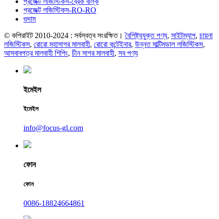
প্রজেক্ট লজিস্টিকস-ব্রেক বাল্ক
প্রজেক্ট লজিস্টিকস-RO-RO
গুদাম
© কপিরাইট 2010-2024 : সর্বস্বত্ব সংরক্ষিত।
বৈশিষ্ট্যযুক্ত পণ্য
,
সাইটম্যাপ
,
চায়না
লজিস্টিকস
,
রোরো মহাসাগর মালবাহী
,
রোরো কন্টেইনার
,
উন্নত মাল্টিমডাল লজিস্টিকস
,
আসবাবপত্র মালবাহী শিপিং
,
চীন সাগর মালবাহী
,
সব পণ্য
ইমেইল
ইমেইল
info@focus-gl.com
ফোন
ফোন
0086-18824664861