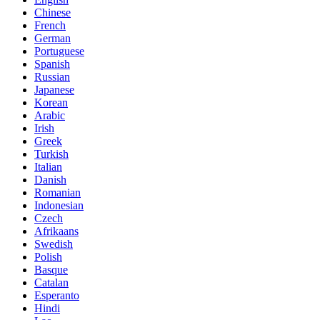
Chinese
French
German
Portuguese
Spanish
Russian
Japanese
Korean
Arabic
Irish
Greek
Turkish
Italian
Danish
Romanian
Indonesian
Czech
Afrikaans
Swedish
Polish
Basque
Catalan
Esperanto
Hindi