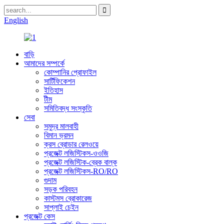
English
বাড়ি
আমাদের সম্পর্কে
কোম্পানির প্রোফাইল
সার্টিফিকেশন
ইতিহাস
টীম
সমিতিবদ্ধ সংস্কৃতি
সেবা
সমুদ্র মালবাহী
বিমান ভ্রমন
ক্রস ব্রোডার রেলওয়ে
প্রজেক্ট লজিস্টিকস-ওওজি
প্রজেক্ট লজিস্টিক-ব্রেক বাল্ক
প্রজেক্ট লজিস্টিকস-RO/RO
গুদাম
সড়ক পরিবহন
কাস্টমস ব্রোকারেজ
সাপ্লাই চেইন
প্রজেক্ট কেস