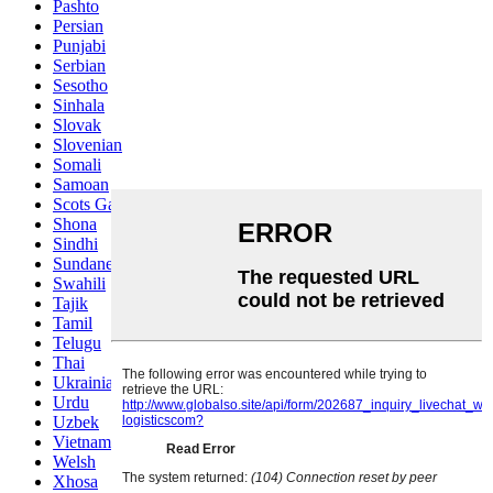
Pashto
Persian
Punjabi
Serbian
Sesotho
Sinhala
Slovak
Slovenian
Somali
Samoan
Scots Gaelic
Shona
Sindhi
Sundanese
Swahili
Tajik
Tamil
Telugu
Thai
Ukrainian
Urdu
Uzbek
Vietnamese
Welsh
Xhosa