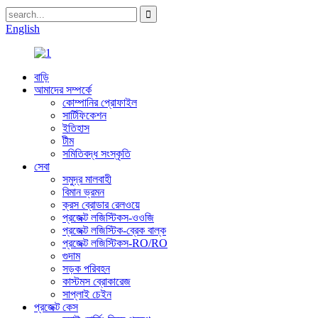
English
বাড়ি
আমাদের সম্পর্কে
কোম্পানির প্রোফাইল
সার্টিফিকেশন
ইতিহাস
টীম
সমিতিবদ্ধ সংস্কৃতি
সেবা
সমুদ্র মালবাহী
বিমান ভ্রমন
ক্রস ব্রোডার রেলওয়ে
প্রজেক্ট লজিস্টিকস-ওওজি
প্রজেক্ট লজিস্টিক-ব্রেক বাল্ক
প্রজেক্ট লজিস্টিকস-RO/RO
গুদাম
সড়ক পরিবহন
কাস্টমস ব্রোকারেজ
সাপ্লাই চেইন
প্রজেক্ট কেস