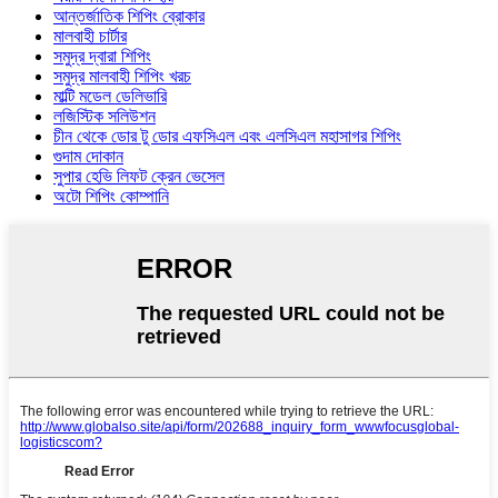
আন্তর্জাতিক শিপিং ব্রোকার
মালবাহী চার্টার
সমুদ্র দ্বারা শিপিং
সমুদ্র মালবাহী শিপিং খরচ
মাল্টি মডেল ডেলিভারি
লজিস্টিক সলিউশন
চীন থেকে ডোর টু ডোর এফসিএল এবং এলসিএল মহাসাগর শিপিং
গুদাম দোকান
সুপার হেভি লিফট ক্রেন ভেসেল
অটো শিপিং কোম্পানি