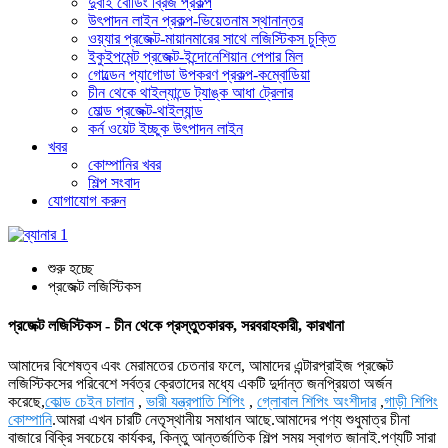
দুবাই বোর্ডিং ব্রিজ প্রকল্প
উৎপাদন লাইন প্রকল্প-ভিয়েতনাম স্থানান্তর
ওয়্যার প্রজেক্ট-মায়ানমারের সাথে লজিস্টিকস চুক্তি
ইকুইপমেন্ট প্রজেক্ট-ইন্দোনেশিয়ান পেপার মিল
গোল্ডেন প্যাগোডা উপকরণ প্রকল্প-কম্বোডিয়া
চীন থেকে থাইল্যান্ডে ট্যাঙ্ক আধা ট্রেলার
মোল্ড প্রজেক্ট-থাইল্যান্ড
কর্ন ওয়েট ইচ্ছুক উৎপাদন লাইন
খবর
কোম্পানির খবর
শিল্প সংবাদ
যোগাযোগ করুন
শুরু হচ্ছে
প্রজেক্ট লজিস্টিকস
প্রজেক্ট লজিস্টিকস - চীন থেকে প্রস্তুতকারক, সরবরাহকারী, কারখানা
আমাদের বিশেষত্ব এবং মেরামতের চেতনার ফলে, আমাদের এন্টারপ্রাইজ প্রজেক্ট
লজিস্টিকসের পরিবেশে সর্বত্র ক্রেতাদের মধ্যে একটি দুর্দান্ত জনপ্রিয়তা অর্জন
করেছে,
কোল্ড চেইন চালান
,
ভারী যন্ত্রপাতি শিপিং
,
গ্লোবাল শিপিং অংশীদার
,
গাড়ী শিপিং
কোম্পানি
.আমরা এখন চারটি নেতৃস্থানীয় সমাধান আছে.আমাদের পণ্য শুধুমাত্র চীনা
বাজারে বিক্রি সবচেয়ে কার্যকর, কিন্তু আন্তর্জাতিক শিল্প সময় স্বাগত জানাই.পণ্যটি সারা