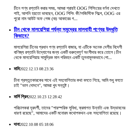
চীনে পণ্য রপ্তানি করার সময়, আমরা প্রায়ই OOG শিপিংয়ের বর্ণনা দেখতে
পাই, আপনি হয়তো ভাবছেন, OOG শিপিং কী?লজিস্টিক শিল্পে, OOG এর
পুরো নাম আউট অফ গেজ (বড় আকারের গ...
চীন থেকে মালয়েশিয়া পর্যন্ত সমুদ্রের মালবাহী পণ্যের উদ্ধৃতি
কিভাবে?
মালয়েশিয়া চীনের প্রধান পণ্য রপ্তানি বাজার, যা এটিকে অনেক দেশীয় বিদেশী
বাণিজ্য রপ্তানি উদ্যোগের জন্য একটি গুরুত্বপূর্ণ অংশীদার করে তোলে।চীন
থেকে মালয়েশিয়ায় সামুদ্রিক মাল পরিবহন একটি তুলনামূলকভাবে পো...
মামি
2022.12.13 08:23:36
চীনা প্রস্তুতকারকের সাথে এই সহযোগিতার কথা বলতে গিয়ে, আমি শুধু বলতে
চাই "ভাল দোদনে", আমরা খুব সন্তুষ্ট।
মার্সি গ্রিন
2022.10.23 12:28:42
পরিচালকরা দূরদর্শী, তাদের "পারস্পরিক সুবিধা, ক্রমাগত উন্নতি এবং উদ্ভাবনের
ধারণা রয়েছে", আমাদের একটি মনোরম কথোপকথন এবং সহযোগিতা রয়েছে।
দানা
2022.10.08 05:18:06