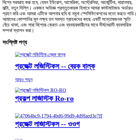
বিশ্বে সরবরাহ করা হবে, যেমন ইউরোপ, আমেরিকা, অস্ট্রেলিয়া, আর্জেন্টিনা, মায়ানমার,
মাল্টা, নতুন দিল্লি। একজন অভিজ্ঞ প্রস্তুতকারক হিসাবে আমরা কাস্টমাইজড অর্ডারও
গ্রহণ করি এবং আমরা এটিকে আপনার ছবি বা নমুনা স্পেসিফিকেশনের মতো করতে পারি।
আমাদের কোম্পানির মূল লক্ষ্য হল সমস্ত গ্রাহকদের কাছে একটি সন্তোষজনক স্মৃতি
বেঁচে থাকা, এবং সারা বিশ্বের ক্রেতা এবং ব্যবহারকারীদের সাথে দীর্ঘমেয়াদী ব্যবসায়িক
সম্পর্ক স্থাপন করা।
সংশ্লিষ্ট পণ্য
প্রজেক্ট লজিস্টিকস -- ব্রেক বাল্ক
আরও পড়ুন
প্রকল্প লজিস্টিক Ro-ro
প্রজেক্ট লজিস্টিকস -- ওওগ