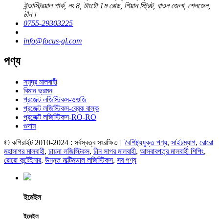
ইন্ডাস্ট্রিয়াল পার্ক, নং 8, টাংটৌ 1ম রোড, শিয়ান স্ট্রিট, বাওন জেলা, শেনজেন,
চীন।
0755-29303225
info@focus-gl.com
পণ্য
সমুদ্র মালবাহী
বিমান ভ্রমন
প্রজেক্ট লজিস্টিকস-ওওজি
প্রজেক্ট লজিস্টিকস-ব্রেক বাল্ক
প্রজেক্ট লজিস্টিকস-RO-RO
গুদাম
© কপিরাইট 2010-2024 : সর্বস্বত্ব সংরক্ষিত।
বৈশিষ্ট্যযুক্ত পণ্য
,
সাইটম্যাপ
,
রোরো
মহাসাগর মালবাহী
,
চায়না লজিস্টিকস
,
চীন সাগর মালবাহী
,
আসবাবপত্র মালবাহী শিপিং
,
রোরো কন্টেইনার
,
উন্নত মাল্টিমডাল লজিস্টিকস
,
সব পণ্য
ইমেইল
ইমেইল