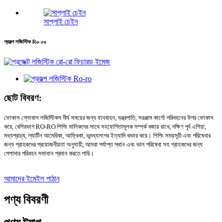
সাপ্লাই চেইন
প্রকল্প লজিস্টিক Ro-ro
ছোট বিবরণ:
ফোকাস গ্লোবাল লজিস্টিকস দীর্ঘ সময়ের জন্য যানবাহন, যন্ত্রপাতি, সরঞ্জাম কার্গো পরিবহনের উপর ফোকাস
করে, বেশিরভাগ RO-RO শিপিং মালিকদের সাথে সহযোগিতামূলক সম্পর্ক বজায় রাখে, দক্ষিণ পূর্ব এশিয়া,
মধ্যপ্রাচ্য, ল্যাটিন আমেরিকা, আফ্রিকা, ভূমধ্যসাগর ইত্যাদি কভার করে। শিপিং সময়সূচী এবং পরিষেবার
জন্য গ্রাহকদের প্রয়োজনীয়তা অনুযায়ী, আমরা পর্যাপ্ত স্থান এবং ভাল পরিষেবা সহ গ্রাহকদের জন্য
পেশাদার পরিবহন সমাধান প্রদান করতে পারি।
আমাদের ইমেইল পাঠান
পণ্য বিবরণী