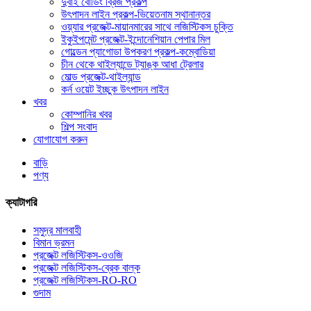
দুবাই বোর্ডিং ব্রিজ প্রকল্প
উৎপাদন লাইন প্রকল্প-ভিয়েতনাম স্থানান্তর
ওয়্যার প্রজেক্ট-মায়ানমারের সাথে লজিস্টিকস চুক্তি
ইকুইপমেন্ট প্রজেক্ট-ইন্দোনেশিয়ান পেপার মিল
গোল্ডেন প্যাগোডা উপকরণ প্রকল্প-কম্বোডিয়া
চীন থেকে থাইল্যান্ডে ট্যাঙ্ক আধা ট্রেলার
মোল্ড প্রজেক্ট-থাইল্যান্ড
কর্ন ওয়েট ইচ্ছুক উৎপাদন লাইন
খবর
কোম্পানির খবর
শিল্প সংবাদ
যোগাযোগ করুন
বাড়ি
পণ্য
ক্যাটাগরি
সমুদ্র মালবাহী
বিমান ভ্রমন
প্রজেক্ট লজিস্টিকস-ওওজি
প্রজেক্ট লজিস্টিকস-ব্রেক বাল্ক
প্রজেক্ট লজিস্টিকস-RO-RO
গুদাম