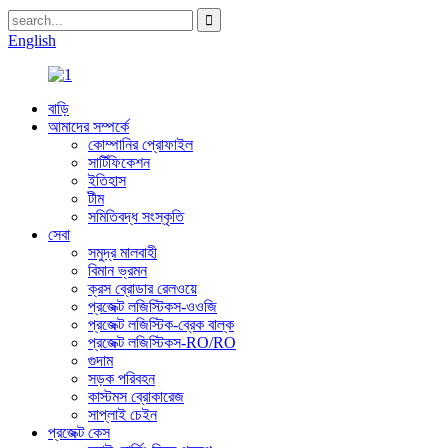
English
বাড়ি
আমাদের সম্পর্কে
কোম্পানির প্রোফাইল
সার্টিফিকেশন
ইতিহাস
টীম
সমিতিবদ্ধ সংস্কৃতি
সেবা
সমুদ্র মালবাহী
বিমান ভ্রমন
ক্রস ব্রোডার রেলওয়ে
প্রজেক্ট লজিস্টিকস-ওওজি
প্রজেক্ট লজিস্টিক-ব্রেক বাল্ক
প্রজেক্ট লজিস্টিকস-RO/RO
গুদাম
সড়ক পরিবহন
কাস্টমস ব্রোকারেজ
সাপ্লাই চেইন
প্রজেক্ট কেস