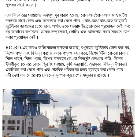
মূল্যের সাথে আসে।
এমনকি বন্দরের সরঞ্জামের অবস্থা খুব খারাপ হলেও, রোল-অন/রোল-অফ জাহাজটিও
দক্ষতার সাথে লোড এবং আনলোড করা যেতে পারে।রোল-অন/রোল-অফ জাহাজটি
কন্টেইনার জাহাজের চেয়ে ভাল, অর্থাৎ ডকে সরঞ্জাম উত্তোলনের প্রয়োজন নেই এবং
বড় আকারের রূপান্তর, ডকের সম্প্রসারণ, লোডিং এবং আনলোড করার সরঞ্জাম যোগ
করার প্রয়োজন নেই।
RO-RO-এর আরও অভিযোজনযোগ্যতা রয়েছে, শুধুমাত্র কন্টেইনার লোড করা নয়,
বিশেষ পণ্য এবং বিভিন্ন ধরণের বাল্ক পণ্যও বহন করে, বিশেষ স্টিল রো-রো চালান
স্টিল পাইপ, স্টিল প্লেট, বিশেষ যানবাহন রো-রো শিপমেন্ট রেলওয়ে গাড়ি, বিশেষ
উত্সর্গীকৃত ro -ro চালান ড্রিলিং সরঞ্জাম, কৃষি যন্ত্রপাতি, এছাড়াও বিভিন্ন উপকরণ
একত্রিত করা যেতে পারে এবং সামরিক পরিবহনের জন্য ব্যবহার করা যেতে পারে।
এটা দেখা যায় যে ro-ro চালানের ব্যাপক প্রয়োগের সম্ভাবনা রয়েছে।