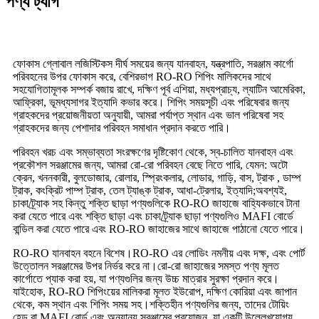
পণ্য ট্যাগ
ফোকাস গ্লোবাল লজিস্টিকস দীর্ঘ সময়ের জন্য যানবাহন, যন্ত্রপাতি, সরঞ্জাম কার্গো
পরিবহনের উপর ফোকাস করে, বেশিরভাগ RO-RO শিপিং মালিকদের সাথে
সহযোগিতামূলক সম্পর্ক বজায় রাখে, দক্ষিণ পূর্ব এশিয়া, মধ্যপ্রাচ্য, ল্যাটিন আমেরিকা,
আফ্রিকা, ভূমধ্যসাগর ইত্যাদি কভার করে। শিপিং সময়সূচী এবং পরিষেবার জন্য
গ্রাহকদের প্রয়োজনীয়তা অনুযায়ী, আমরা পর্যাপ্ত স্থান এবং ভাল পরিষেবা সহ
গ্রাহকদের জন্য পেশাদার পরিবহন সমাধান প্রদান করতে পারি।
পরিবহন খরচ এবং সম্ভাব্যতা সংরক্ষণের দৃষ্টিকোণ থেকে, স্ব-চালিত যানবাহন এবং
প্রকৌশল সরঞ্জামের জন্য, আমরা রো-রো পরিবহন বেছে নিতে পারি, যেমন: অটো
ক্রেন, খননকারী, বুলডোজার, রোলার, স্প্রিংকলার, লোডার, গাড়ি, বাস, ট্রাক , ডাম্প
ট্রাক, কংক্রিট পাম্প ট্রাক, তেল ট্যাঙ্ক ট্রাক, আধা-ট্রেলার, ইত্যাদি;অবশ্যই,
চাকা/ট্র্যাক সহ কিন্তু শক্তি ছাড়া পণ্যগুলিকে RO-RO জাহাজে বাহ্যিকভাবে টানা
করা যেতে পারে এবং শক্তি ছাড়া এবং চাকা/ট্র্যাক ছাড়া পণ্যগুলিও MAFI বোর্ডে
বান্ডিল করা যেতে পারে এবং RO-RO জাহাজের সাথে জাহাজে পাঠানো যেতে পারে।
RO-RO যানবাহন বহনে বিশেষ।RO-RO এর লোডিং নমনীয় এবং দক্ষ, এবং পোর্ট
উত্তোলন সরঞ্জামের উপর নির্ভর করে না।রো-রো জাহাজের সমস্ত পণ্য মূলত
কার্গোতে প্যাক করা হয়, যা পণ্যগুলির জন্য উচ্চ মাত্রার সুরক্ষা প্রদান করে।
যাইহোক, RO-RO শিপিংয়ের মালিকরা মূলত ইউরোপ, দক্ষিণ কোরিয়া এবং জাপান
থেকে, কম স্থান এবং শিপিং সময় সহ।শক্তিহীন পণ্যগুলির জন্য, তাদের টোয়িং
হেড বা MAFI বোর্ড এবং অন্যান্য সরঞ্জামের প্রয়োজন, যা একটি উল্লেখযোগ্য