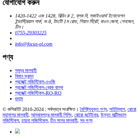
যোগাযোগ করুন
1420-1422 এবং 1428, বিল্ডিং # 2, ব্লক বি, স্কাইওয়ার্থ ইনোভেশন
ইন্ডাস্ট্রিয়াল পার্ক, নং 8, টাংটৌ 1ম রোড, শিয়ান স্ট্রিট, বাওন জেলা, শেনজেন,
চীন।
0755-29303225
info@focus-gl.com
পণ্য
সমুদ্র মালবাহী
বিমান ভ্রমন
প্রজেক্ট লজিস্টিকস-ওওজি
প্রজেক্ট লজিস্টিকস-ব্রেক বাল্ক
প্রজেক্ট লজিস্টিকস-RO-RO
গুদাম
© কপিরাইট 2010-2024 : সর্বস্বত্ব সংরক্ষিত।
বৈশিষ্ট্যযুক্ত পণ্য
,
সাইটম্যাপ
,
রোরো
মহাসাগর মালবাহী
,
আসবাবপত্র মালবাহী শিপিং
,
রোরো কন্টেইনার
,
উন্নত মাল্টিমডাল
লজিস্টিকস
,
চায়না লজিস্টিকস
,
চীন সাগর মালবাহী
,
সব পণ্য