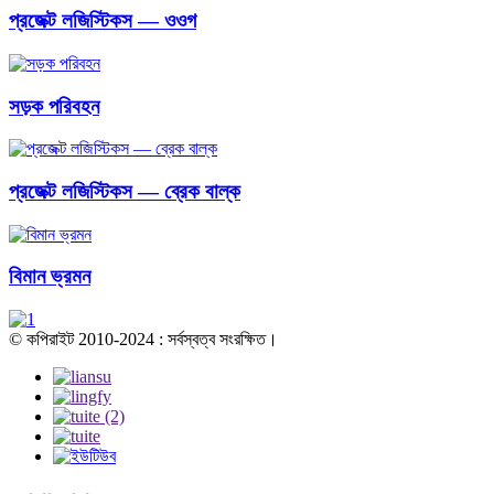
প্রজেক্ট লজিস্টিকস — ওওগ
সড়ক পরিবহন
প্রজেক্ট লজিস্টিকস — ব্রেক বাল্ক
বিমান ভ্রমন
© কপিরাইট 2010-2024 : সর্বস্বত্ব সংরক্ষিত।