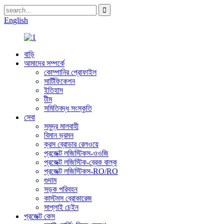
English
বাড়ি
আমাদের সম্পর্কে
কোম্পানির প্রোফাইল
সার্টিফিকেশন
ইতিহাস
টীম
সমিতিবদ্ধ সংস্কৃতি
সেবা
সমুদ্র মালবাহী
বিমান ভ্রমন
ক্রস ব্রোডার রেলওয়ে
প্রজেক্ট লজিস্টিকস-ওওজি
প্রজেক্ট লজিস্টিক-ব্রেক বাল্ক
প্রজেক্ট লজিস্টিকস-RO/RO
গুদাম
সড়ক পরিবহন
কাস্টমস ব্রোকারেজ
সাপ্লাই চেইন
প্রজেক্ট কেস