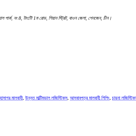
়াল পার্ক, নং 8, টাংটৌ 1ম রোড, শিয়ান স্ট্রিট, বাওন জেলা, শেনজেন, চীন।
হাসাগর মালবাহী
,
উন্নত মাল্টিমডাল লজিস্টিকস
,
আসবাবপত্র মালবাহী শিপিং
,
চায়না লজিস্টিক