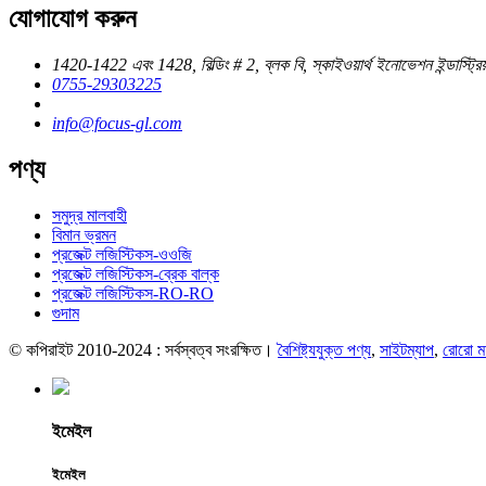
যোগাযোগ করুন
1420-1422 এবং 1428, বিল্ডিং # 2, ব্লক বি, স্কাইওয়ার্থ ইনোভেশন ইন্ডাস্ট্রিয
0755-29303225
info@focus-gl.com
পণ্য
সমুদ্র মালবাহী
বিমান ভ্রমন
প্রজেক্ট লজিস্টিকস-ওওজি
প্রজেক্ট লজিস্টিকস-ব্রেক বাল্ক
প্রজেক্ট লজিস্টিকস-RO-RO
গুদাম
© কপিরাইট 2010-2024 : সর্বস্বত্ব সংরক্ষিত।
বৈশিষ্ট্যযুক্ত পণ্য
,
সাইটম্যাপ
,
রোরো ম
ইমেইল
ইমেইল