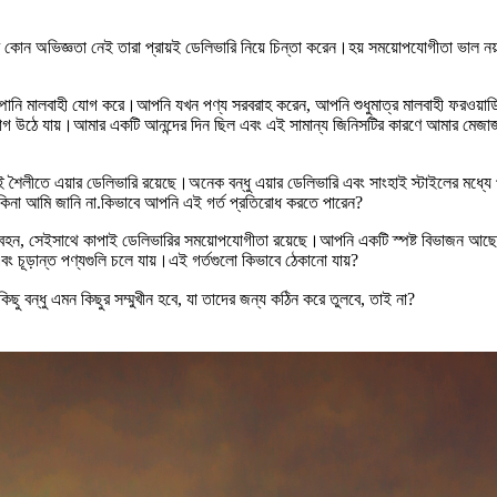
 অভিজ্ঞতা নেই তারা প্রায়ই ডেলিভারি নিয়ে চিন্তা করেন।হয় সময়োপযোগীতা ভাল নয়
ানি মালবাহী যোগ করে।আপনি যখন পণ্য সরবরাহ করেন, আপনি শুধুমাত্র মালবাহী ফরওয়ার্ড
ায় রাগ উঠে যায়।আমার একটি আনন্দের দিন ছিল এবং এই সামান্য জিনিসটির কারণে আমার 
 শৈলীতে এয়ার ডেলিভারি রয়েছে।অনেক বন্ধু এয়ার ডেলিভারি এবং সাংহাই স্টাইলের মধ্যে 
 কিনা আমি জানি না.কিভাবে আপনি এই গর্ত প্রতিরোধ করতে পারেন?
িবহন, সেইসাথে কাপাই ডেলিভারির সময়োপযোগীতা রয়েছে।আপনি একটি স্পষ্ট বিভাজন আছে?কোন 
ূড়ান্ত পণ্যগুলি চলে যায়।এই গর্তগুলো কিভাবে ঠেকানো যায়?
ছু বন্ধু এমন কিছুর সম্মুখীন হবে, যা তাদের জন্য কঠিন করে তুলবে, তাই না?